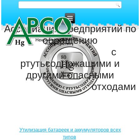
Ассоциация предприятий по
обращению
с
ртутьсодержащими и
другими опасными
отходами
Утилизация батареек и аккумуляторов всех
типов