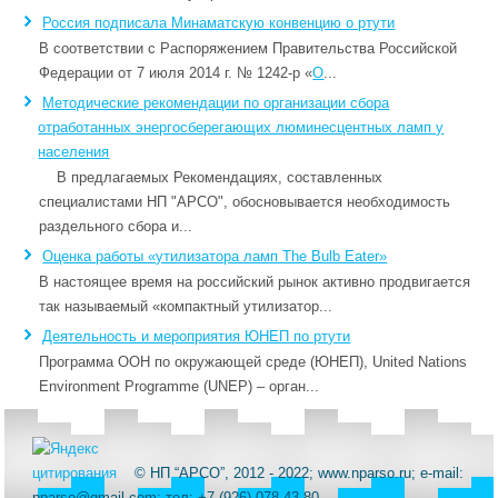
Россия подписала Минаматскую конвенцию о ртути
В соответствии с Распоряжением Правительства Российской
Федерации от 7 июля 2014 г. № 1242-р «
О
...
Методические рекомендации по организации сбора
отработанных энергосберегающих люминесцентных ламп у
населения
В предлагаемых Рекомендациях, составленных
специалистами НП "АРСО", обосновывается необходимость
раздельного сбора и...
Оценка работы «утилизатора ламп The Bulb Eater»
В настоящее время на российский рынок активно продвигается
так называемый «компактный утилизатор...
Деятельность и мероприятия ЮНЕП по ртути
Программа ООН по окружающей среде (ЮНЕП), United Nations
Environment Programme (UNEP) – орган...
© НП “АРСО”, 2012 - 2022; www.nparso.ru; e-mail:
nparso@gmail.com; тел: +7 (926) 078-43-80