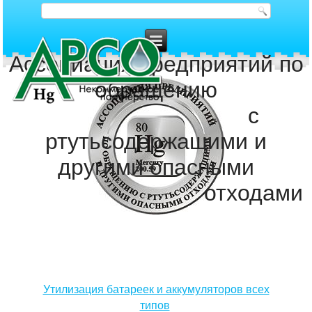
Ассоциация предприятий по
обращению
с
ртутьсодержащими и
другими опасными
отходами
Утилизация батареек и аккумуляторов всех
типов